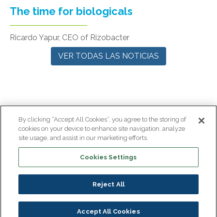
The time for biologicals
Ricardo Yapur, CEO of Rizobacter
VER TODAS LAS NOTICIAS
By clicking “Accept All Cookies”, you agree to the storing of
cookies on your device to enhance site navigation, analyze
site usage, and assist in our marketing efforts.
Pie de página Uruguay
Cookies Settings
Legal Note
Política de Privacidad
Reject All
Accept All Cookies