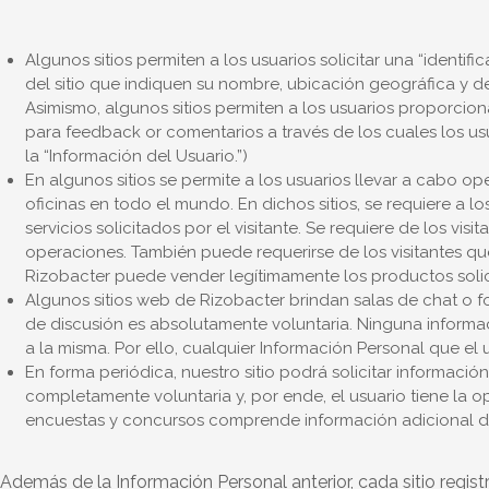
Algunos sitios permiten a los usuarios solicitar una “identifi
del sitio que indiquen su nombre, ubicación geográfica y d
Asimismo, algunos sitios permiten a los usuarios proporciona
para feedback or comentarios a través de los cuales los usu
la “Información del Usuario.”)
En algunos sitios se permite a los usuarios llevar a cabo ope
oficinas en todo el mundo. En dichos sitios, se requiere a l
servicios solicitados por el visitante. Se requiere de los v
operaciones. También puede requerirse de los visitantes que
Rizobacter puede vender legítimamente los productos solicit
Algunos sitios web de Rizobacter brindan salas de chat o f
de discusión es absolutamente voluntaria. Ninguna informa
a la misma. Por ello, cualquier Información Personal que el u
En forma periódica, nuestro sitio podrá solicitar informaci
completamente voluntaria y, por ende, el usuario tiene la op
encuestas y concursos comprende información adicional de t
Además de la Información Personal anterior, cada sitio registr