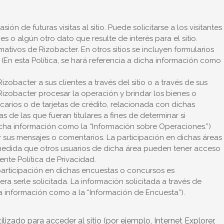
ón de futuras visitas al sitio. Puede solicitarse a los visitantes
o algún otro dato que resulte de interés para el sitio.
mativos de Rizobacter. En otros sitios se incluyen formularios
(En esta Política, se hará referencia a dicha información como
zobacter a sus clientes a través del sitio o a través de sus
 Rizobacter procesar la operación y brindar los bienes o
ncarios o de tarjetas de crédito, relacionada con dichas
 de las que fueran titulares a fines de determinar si
dicha información como la “Información sobre Operaciones.”)
r sus mensajes o comentarios. La participación en dichas áreas
a medida que otros usuarios de dicha área pueden tener acceso
ente Política de Privacidad.
 participación en dichas encuestas o concursos es
a serle solicitada. La información solicitada a través de
a información como a la “Información de Encuesta”).
izado para acceder al sitio (por ejemplo, Internet Explorer,