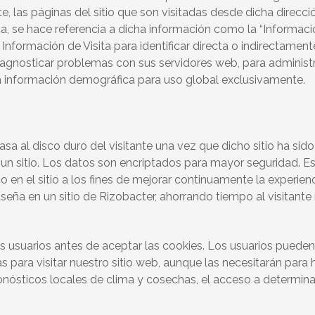
nte, las páginas del sitio que son visitadas desde dicha direcci
ca, se hace referencia a dicha información como la “Informació
nformación de Visita para identificar directa o indirectamente 
agnosticar problemas con sus servidores web, para administrar,
nsa información demográfica para uso global exclusivamente.
a al disco duro del visitante una vez que dicho sitio ha sido
ta un sitio. Los datos son encriptados para mayor seguridad. E
n el sitio a los fines de mejorar continuamente la experiencia
ña en un sitio de Rizobacter, ahorrando tiempo al visitante mi
 usuarios antes de aceptar las cookies. Los usuarios pueden
 para visitar nuestro sitio web, aunque las necesitarán para 
onósticos locales de clima y cosechas, el acceso a determinad