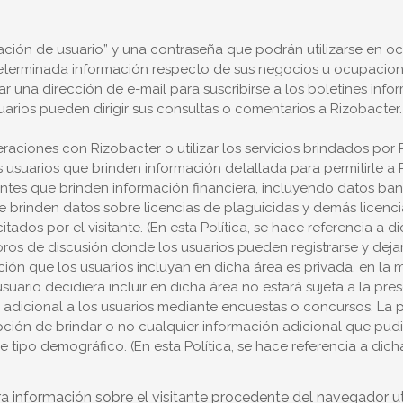
cación de usuario” y una contraseña que podrán utilizarse en ocasi
eterminada información respecto de sus negocios u ocupaciones 
r una dirección de e-mail para suscribirse a los boletines infor
arios pueden dirigir sus consultas o comentarios a Rizobacter. 
raciones con Rizobacter o utilizar los servicios brindados por Ri
os usuarios que brinden información detallada para permitirle a
isitantes que brinden información financiera, incluyendo datos ba
 brinden datos sobre licencias de plaguicidas y demás licencias
ados por el visitante. (En esta Política, se hace referencia a 
oros de discusión donde los usuarios pueden registrarse y deja
ción que los usuarios incluyan en dicha área es privada, en l
suario decidiera incluir en dicha área no estará sujeta a la pres
ón adicional a los usuarios mediante encuestas o concursos. La
ción de brindar o no cualquier información adicional que pudier
ipo demográfico. (En esta Política, se hace referencia a dich
a información sobre el visitante procedente del navegador util