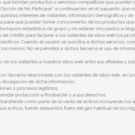
 que brindan productos o servicios compatibles que pueden ser
/ Opción de No Participar” a continuación en el supuesto que n
iridos, intereses de visitantes, información demográfica y de 
as para que puedan tomar conocimiento de los productos que r
rmación estadística de grupo y no estarán vinculados a ningu
 crédito para facturar a los visitantes de sitios web los produ
pecíficos. Cuando el usuario se suscriba a dichos servicios, 
los mismos. No se permitirá a dichos terceros el uso de inform
 los visitantes a nuestros sitios web entre sus afiliadas y sub
 terceros relacionada con los visitantes de sitios web, en los
 divulgación de dicha información;
ciones o procesos legítimos;
brindar protección a Rizobacter y a sus derechos,
ansferida como parte de la venta de activos incluyendo los ac
sus activos, fueran adquiridos fuera del giro habitual de los n