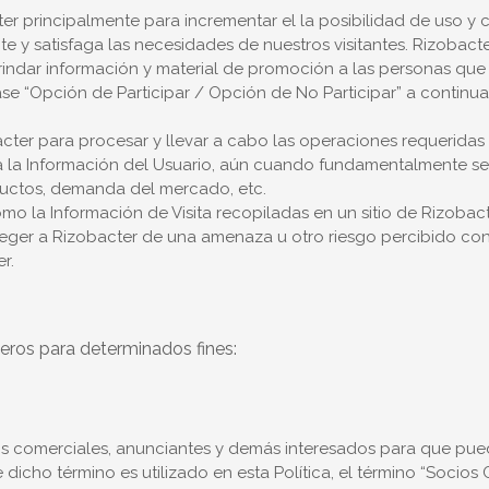
er principalmente para incrementar el la posibilidad de uso y 
 y satisfaga las necesidades de nuestros visitantes. Rizobacter
rindar información y material de promoción a las personas que h
Véase “Opción de Participar / Opción de No Participar” a contin
ter para procesar y llevar a cabo las operaciones requeridas po
a la Información del Usuario, aún cuando fundamentalmente ser
ductos, demanda del mercado, etc.
o la Información de Visita recopiladas en un sitio de Rizobac
eger a Rizobacter de una amenaza u otro riesgo percibido con
r.
eros para determinados fines:
s comerciales, anunciantes y demás interesados para que pue
dicho término es utilizado en esta Política, el término “Socio