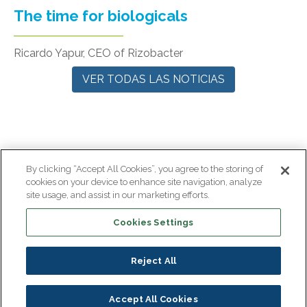
The time for biologicals
Ricardo Yapur, CEO of Rizobacter
VER TODAS LAS NOTICIAS
By clicking “Accept All Cookies”, you agree to the storing of
cookies on your device to enhance site navigation, analyze
site usage, and assist in our marketing efforts.
Pie de página Uruguay
Cookies Settings
Legal Note
Política de Privacidad
Reject All
Accept All Cookies